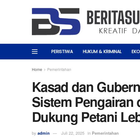
PERISTIWA
HUKUM & KRIMINAL
EKO
Home
Pemerintahan
Kasad dan Gubern
Sistem Pengairan d
Dukung Petani Leb
by
admin
Juli 22, 2025
in
Pemerintahan