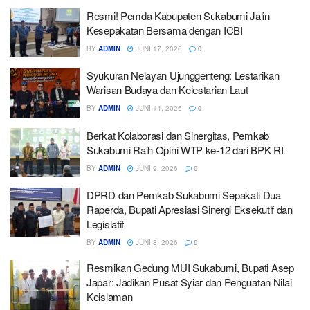
Resmi! Pemda Kabupaten Sukabumi Jalin
Kesepakatan Bersama dengan ICBI
BY
ADMIN
JUNI 17, 2026
0
Syukuran Nelayan Ujunggenteng: Lestarikan
Warisan Budaya dan Kelestarian Laut
BY
ADMIN
JUNI 14, 2026
0
Berkat Kolaborasi dan Sinergitas, Pemkab
Sukabumi Raih Opini WTP ke-12 dari BPK RI
BY
ADMIN
JUNI 9, 2026
0
DPRD dan Pemkab Sukabumi Sepakati Dua
Raperda, Bupati Apresiasi Sinergi Eksekutif dan
Legislatif
BY
ADMIN
JUNI 8, 2026
0
Resmikan Gedung MUI Sukabumi, Bupati Asep
Japar: Jadikan Pusat Syiar dan Penguatan Nilai
Keislaman