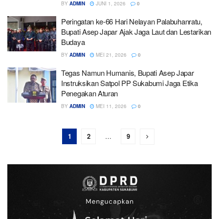
BY
ADMIN
JUNI 1, 2026
0
Peringatan ke-66 Hari Nelayan Palabuhanratu,
Bupati Asep Japar Ajak Jaga Laut dan Lestarikan
Budaya
BY
ADMIN
MEI 21, 2026
0
Tegas Namun Humanis, Bupati Asep Japar
Instruksikan Satpol PP Sukabumi Jaga Etika
Penegakan Aturan
BY
ADMIN
MEI 11, 2026
0
1
2
…
9