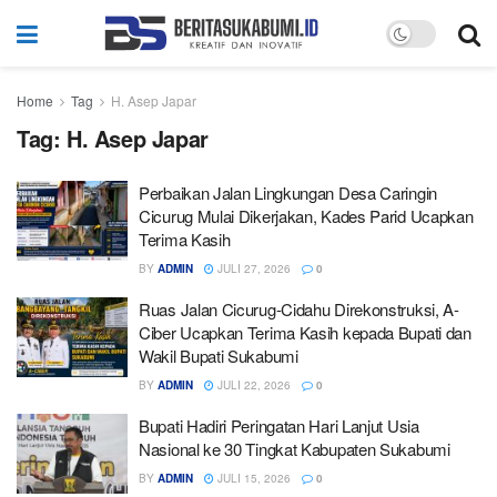
Home
Tag
H. Asep Japar
Tag:
H. Asep Japar
Perbaikan Jalan Lingkungan Desa Caringin
Cicurug Mulai Dikerjakan, Kades Parid Ucapkan
Terima Kasih
BY
ADMIN
JULI 27, 2026
0
Ruas Jalan Cicurug-Cidahu Direkonstruksi, A-
Ciber Ucapkan Terima Kasih kepada Bupati dan
Wakil Bupati Sukabumi
BY
ADMIN
JULI 22, 2026
0
Bupati Hadiri Peringatan Hari Lanjut Usia
Nasional ke 30 Tingkat Kabupaten Sukabumi
BY
ADMIN
JULI 15, 2026
0