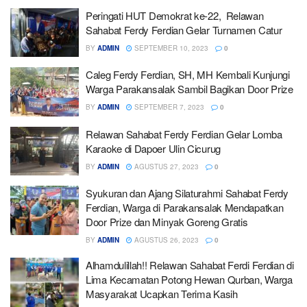
Peringati HUT Demokrat ke-22, Relawan
Sahabat Ferdy Ferdian Gelar Turnamen Catur
BY
ADMIN
SEPTEMBER 10, 2023
0
Caleg Ferdy Ferdian, SH, MH Kembali Kunjungi
Warga Parakansalak Sambil Bagikan Door Prize
BY
ADMIN
SEPTEMBER 7, 2023
0
Relawan Sahabat Ferdy Ferdian Gelar Lomba
Karaoke di Dapoer Ulin Cicurug
BY
ADMIN
AGUSTUS 27, 2023
0
Syukuran dan Ajang Silaturahmi Sahabat Ferdy
Ferdian, Warga di Parakansalak Mendapatkan
Door Prize dan Minyak Goreng Gratis
BY
ADMIN
AGUSTUS 26, 2023
0
Alhamdulillah!! Relawan Sahabat Ferdi Ferdian di
Lima Kecamatan Potong Hewan Qurban, Warga
Masyarakat Ucapkan Terima Kasih