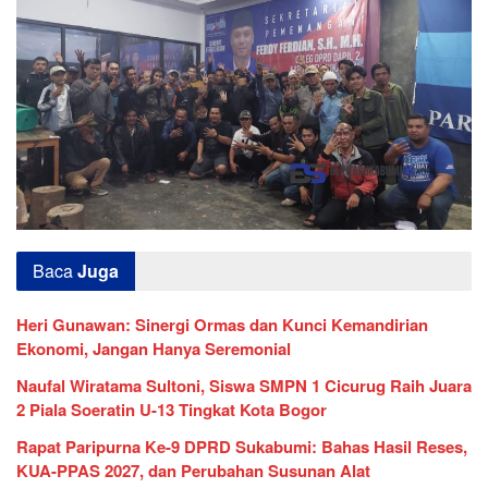
Baca
Juga
Heri Gunawan: Sinergi Ormas dan Kunci Kemandirian
Ekonomi, Jangan Hanya Seremonial
Naufal Wiratama Sultoni, Siswa SMPN 1 Cicurug Raih Juara
2 Piala Soeratin U-13 Tingkat Kota Bogor
Rapat Paripurna Ke-9 DPRD Sukabumi: Bahas Hasil Reses,
KUA-PPAS 2027, dan Perubahan Susunan Alat