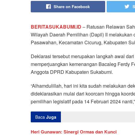
Share on Facebook
S
BERITASUKABUMI.ID
– Ratusan Relawan Sahab
Wilayah Daerah Pemilihan (Dapil) II melakukan 
Pasawahan, Kecamatan Cicurug, Kabupaten Suk
Deklarasi tersebut merupakan langkah awal dar
memperjuangkan kemenangan Bacaleg Ferdy Ferdi
Anggota DPRD Kabupaten Sukabumi.
“Alhamdulillah, hari ini kita sudah melakukan 
dideklarasikan mulai dari koorcam hingga koorde
pemilihan legislatif pada 14 Februari 2024 nanti
Baca
Juga
Heri Gunawan: Sinergi Ormas dan Kunci