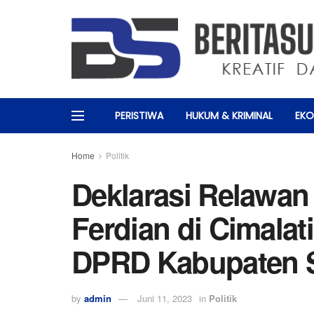
PERISTIWA
HUKUM & KRIMINAL
EKO
Home
Politik
Deklarasi Relawan
Ferdian di Cimalat
DPRD Kabupaten 
by
admin
Juni 11, 2023
in
Politik