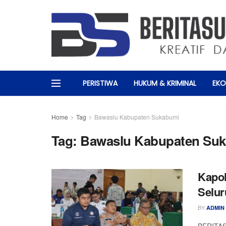
PERISTIWA
HUKUM & KRIMINAL
EKO
Home
Tag
Bawaslu Kabupaten Sukabumi
Tag:
Bawaslu Kabupaten Su
Kapo
Selur
BY
ADMIN