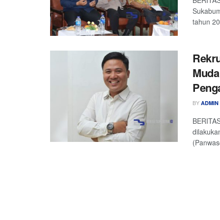
BERITAS
Sukabum
tahun 20
Rekr
Muda
Peng
BY
ADMIN
BERITAS
dilakuka
(Panwasc