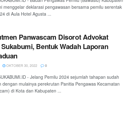
UKABUMI.ID - Badan Pengawas Pemilu (Bawaslu) Kabupaten
i menggelar deklarasi pengawasan bersama pemilu serentak
24 di Aula Hotel Agusta ...
utmen Panwascam Disorot Advokat
 Sukabumi, Bentuk Wadah Laporan
aduan
OKTOBER 30, 2022
0
UKABUMI.ID - Jelang Pemilu 2024 sejumlah tahapan sudah
n dengan mulainya perekrutan Panitia Pengawas Kecamatan
am) di Kota dan Kabupaten ...