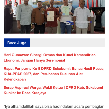
Baca
Juga
Heri Gunawan: Sinergi Ormas dan Kunci Kemandirian
Ekonomi, Jangan Hanya Seremonial
Rapat Paripurna Ke-9 DPRD Sukabumi: Bahas Hasil Reses,
KUA-PPAS 2027, dan Perubahan Susunan Alat
Kelengkapan
Serap Aspirasi Warga, Wakil Ketua I DPRD Kab. Sukabumi
Kunker ke Desa Kutajaya
“Iya alhamdulillah saya bisa hadir dalam acara pembagian