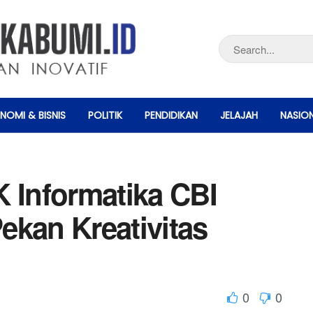
NOMI & BISNIS
POLITIK
PENDIDIKAN
JELAJAH
NASIO
K Informatika CBI
ekan Kreativitas
0
0