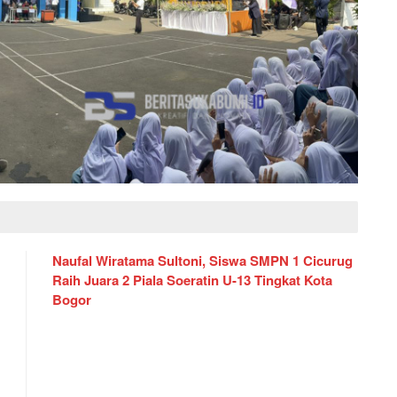
Naufal Wiratama Sultoni, Siswa SMPN 1 Cicurug
Raih Juara 2 Piala Soeratin U-13 Tingkat Kota
Bogor