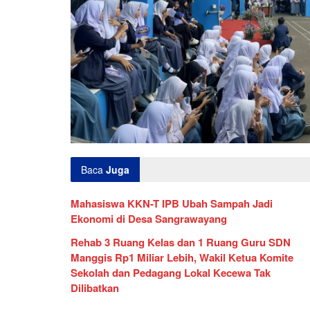
Baca
Juga
Mahasiswa KKN-T IPB Ubah Sampah Jadi
Ekonomi di Desa Sangrawayang
Rehab 3 Ruang Kelas dan 1 Ruang Guru SDN
Manggis Rp1 Miliar Lebih, Wakil Ketua Komite
Sekolah dan Pedagang Lokal Kecewa Tak
Dilibatkan