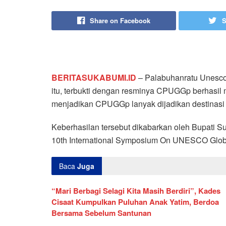
Share on Facebook
S
BERITASUKABUMI.ID
– Palabuhanratu Unesco
itu, terbukti dengan resminya CPUGGp berhasil
menjadikan CPUGGp lanyak dijadikan destinasi 
Keberhasilan tersebut dikabarkan oleh Bupati 
10th International Symposium On UNESCO Glob
Baca
Juga
“Mari Berbagi Selagi Kita Masih Berdiri”, Kades
Cisaat Kumpulkan Puluhan Anak Yatim, Berdoa
Bersama Sebelum Santunan