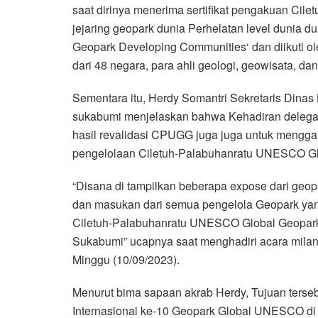
saat dirinya menerima sertifikat pengakuan Cilet
jejaring geopark dunia Perhelatan level dunia 
Geopark Developing Communities‘ dan diikuti 
dari 48 negara, para ahli geologi, geowisata, d
Sementara itu, Herdy Somantri Sekretaris Dinas
sukabumi menjelaskan bahwa Kehadiran delegasi
hasil revalidasi CPUGG juga juga untuk menggal
pengelolaan Ciletuh-Palabuhanratu UNESCO Gl
“Disana di tampilkan beberapa expose dari geop
dan masukan dari semua pengelola Geopark yan
Ciletuh-Palabuhanratu UNESCO Global Geopark
Sukabumi” ucapnya saat menghadiri acara milan
Minggu (10/09/2023).
Menurut bima sapaan akrab Herdy, Tujuan terse
Internasional ke-10 Geopark Global UNESCO d