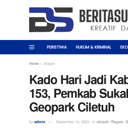
PERISTIWA
HUKUM & KRIMINAL
EKO
Home
Jelajah
Kado Hari Jadi Ka
153, Pemkab Sukab
Geopark Ciletuh
by
admin
September 10, 2023
in
Jelajah
,
Ragam
,
S