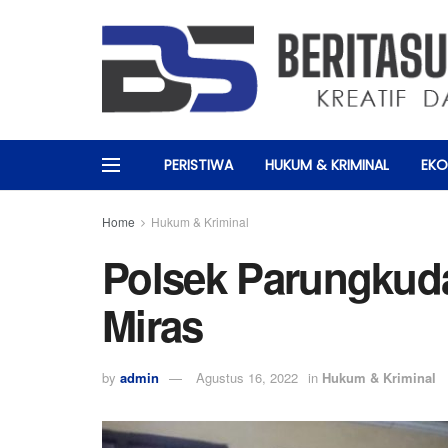
PERISTIWA
HUKUM & KRIMINAL
EKO
Home
Hukum & Kriminal
Polsek Parungkuda
Miras
by
admin
Agustus 16, 2022
in
Hukum & Kriminal