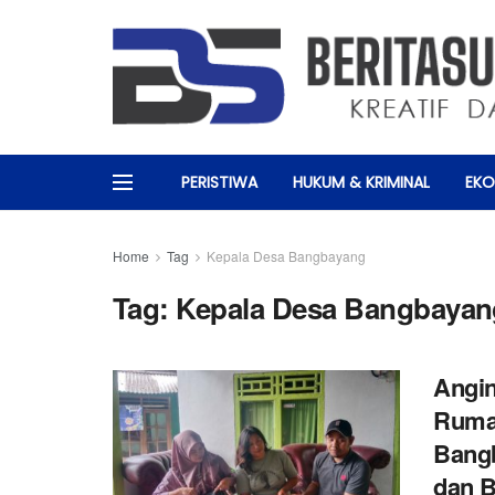
PERISTIWA
HUKUM & KRIMINAL
EKO
Home
Tag
Kepala Desa Bangbayang
Tag:
Kepala Desa Bangbayan
Angi
Rumah
Bangb
dan B