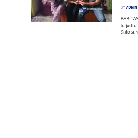
BY
ADMIN
BERITASU
terjadi 
Sukabumi