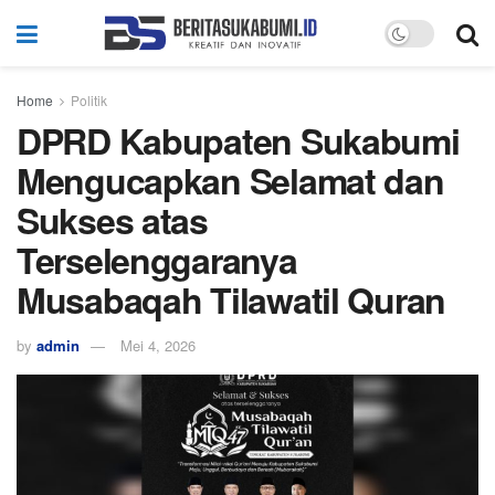
Home
Politik
DPRD Kabupaten Sukabumi
Mengucapkan Selamat dan
Sukses atas
Terselenggaranya
Musabaqah Tilawatil Quran
by
admin
Mei 4, 2026