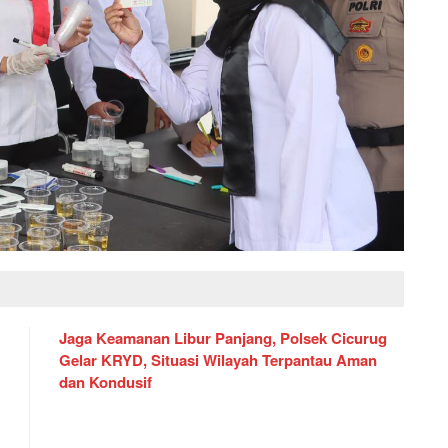
Jaga Keamanan Libur Panjang, Polsek Cicurug
Gelar KRYD, Situasi Wilayah Terpantau Aman
dan Kondusif