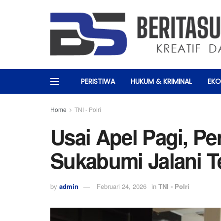
PERISTIWA
HUKUM & KRIMINAL
EKO
Home
TNI - Polri
Usai Apel Pagi, Pe
Sukabumi Jalani T
by
admin
Februari 24, 2026
in
TNI - Polri