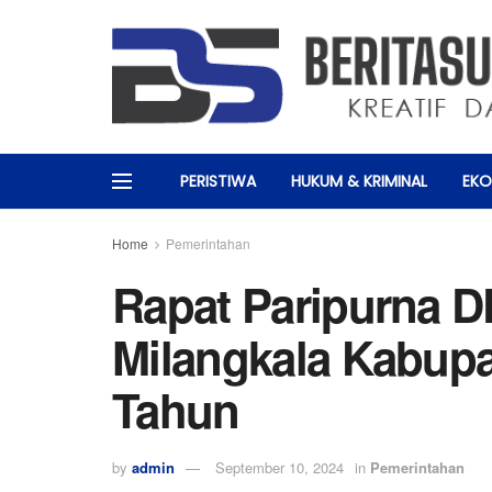
PERISTIWA
HUKUM & KRIMINAL
EKO
Home
Pemerintahan
Rapat Paripurna 
Milangkala Kabup
Tahun
by
admin
September 10, 2024
in
Pemerintahan