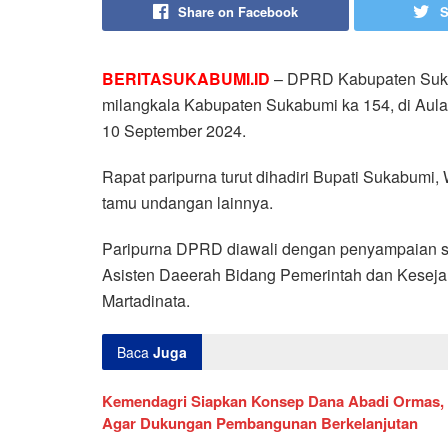
Share on Facebook
S
BERITASUKABUMI.ID
– DPRD Kabupaten Suka
milangkala Kabupaten Sukabumi ka 154, di Aul
10 September 2024.
Rapat paripurna turut dihadiri Bupati Sukabumi,
tamu undangan lainnya.
Paripurna DPRD diawali dengan penyampaian s
Asisten Daeerah Bidang Pemerintah dan Keseja
Martadinata.
Baca
Juga
Kemendagri Siapkan Konsep Dana Abadi Ormas,
Agar Dukungan Pembangunan Berkelanjutan