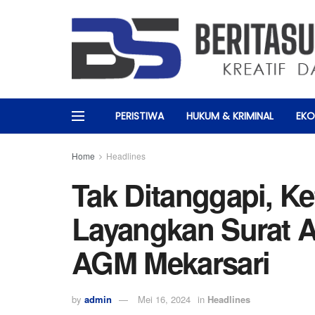
PERISTIWA
HUKUM & KRIMINAL
EKO
Home
Headlines
Tak Ditanggapi, Ke
Layangkan Surat A
AGM Mekarsari
by
admin
Mei 16, 2024
in
Headlines