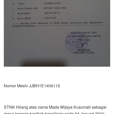
Nomor Mesin JJBH1E1406115
STNK Hilang atas nama Mada Wijaya Kusumah sebagai
mana laporan kepihak kepolisian pada 04 Januari 2024: