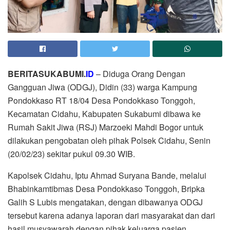
BERITASUKABUMI.
ID
– Diduga Orang Dengan
Gangguan Jiwa (ODGJ), Didin (33) warga Kampung
Pondokkaso RT 18/04 Desa Pondokkaso Tonggoh,
Kecamatan Cidahu, Kabupaten Sukabumi dibawa ke
Rumah Sakit Jiwa (RSJ) Marzoeki Mahdi Bogor untuk
dilakukan pengobatan oleh pihak Polsek Cidahu, Senin
(20/02/23) sekitar pukul 09.30 WIB.
Kapolsek Cidahu, Iptu Ahmad Suryana Bande, melalui
Bhabinkamtibmas Desa Pondokkaso Tonggoh, Bripka
Galih S Lubis mengatakan, dengan dibawanya ODGJ
tersebut karena adanya laporan dari masyarakat dan dari
hasil musyawarah dengan pihak keluarga pasien.