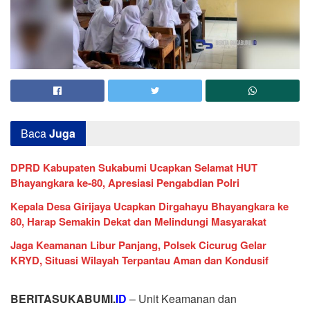
Baca
Juga
DPRD Kabupaten Sukabumi Ucapkan Selamat HUT
Bhayangkara ke-80, Apresiasi Pengabdian Polri
Kepala Desa Girijaya Ucapkan Dirgahayu Bhayangkara ke
80, Harap Semakin Dekat dan Melindungi Masyarakat
Jaga Keamanan Libur Panjang, Polsek Cicurug Gelar
KRYD, Situasi Wilayah Terpantau Aman dan Kondusif
BERITASUKABUMI.
ID
– Unit Keamanan dan