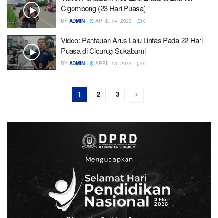
Cigombong (23 Hari Puasa)
BY
ADMIN
APRIL 14, 2023
0
Video: Pantauan Arus Lalu Lintas Pada 22 Hari
Puasa di Cicurug Sukabumi
BY
ADMIN
APRIL 13, 2023
0
1
2
3