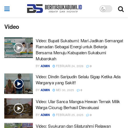
Video
Video: Bupati Sukabumi: Mari Jadikan Semangat
Ramadan Sebagai Energi untuk Bekerja
Bersama Menuju Kabupaten Sukabumi
Mubarokah
BY
ADMIN
FEBRUARI 24, 2026
0
Video: Dindin Saripudin Selalu Sigap Ketika Ada
Warganya yang Sakit!!
BY
ADMIN
MEI 30, 2025
0
Video: Ular Sanca Mangsa Hewan Ternak Milik
Warga Cicurug Berhasil Dievakuasi
BY
ADMIN
FEBRUARI 25, 2025
0
Video: Syukuran dan Silaturahmi Relawan