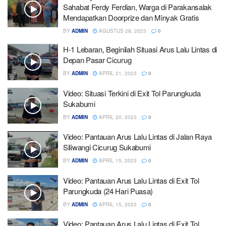
Sahabat Ferdy Ferdian, Warga di Parakansalak
Mendapatkan Doorprize dan Minyak Gratis
BY
ADMIN
AGUSTUS 28, 2023
0
H-1 Lebaran, Beginilah Situasi Arus Lalu Lintas di
Depan Pasar Cicurug
BY
ADMIN
APRIL 21, 2023
0
Video: Situasi Terkini di Exit Tol Parungkuda
Sukabumi
BY
ADMIN
APRIL 20, 2023
0
Video: Pantauan Arus Lalu Lintas di Jalan Raya
Siliwangi Cicurug Sukabumi
BY
ADMIN
APRIL 15, 2023
0
Video: Pantauan Arus Lalu Lintas di Exit Tol
Parungkuda (24 Hari Puasa)
BY
ADMIN
APRIL 15, 2023
0
Video: Pantauan Arus Lalu Lintas di Exit Tol