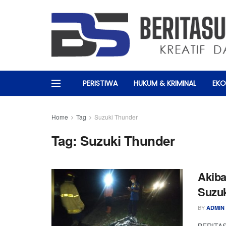
PERISTIWA
HUKUM & KRIMINAL
EKO
Home
Tag
Suzuki Thunder
Tag:
Suzuki Thunder
Akiba
Suzuk
BY
ADMIN