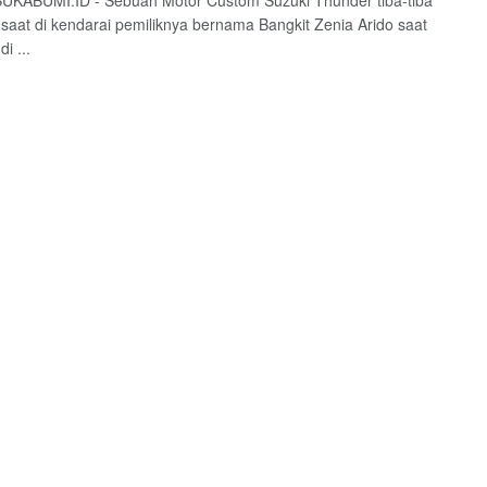
UKABUMI.ID - Sebuah Motor Custom Suzuki Thunder tiba-tiba
 saat di kendarai pemiliknya bernama Bangkit Zenia Arido saat
i ...