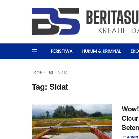
PERISTIWA
HUKUM & KRIMINAL
EKO
Home
Tag
Sidat
Tag:
Sidat
Wow!!
Cicur
Seten
BY
ADMIN