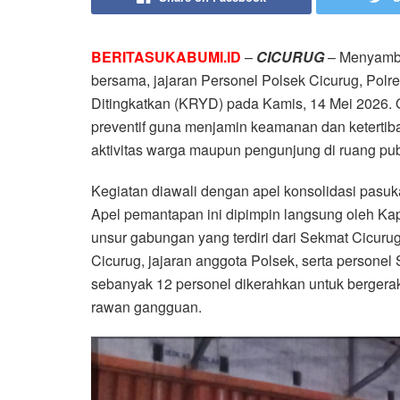
BERITASUKABUMI.ID
–
CICURUG
– Menyambut
bersama, jajaran Personel Polsek Cicurug, Pol
Ditingkatkan (KRYD) pada Kamis, 14 Mei 2026. Op
preventif guna menjamin keamanan dan keterti
aktivitas warga maupun pengunjung di ruang pub
Kegiatan diawali dengan apel konsolidasi pasu
Apel pemantapan ini dipimpin langsung oleh Ka
unsur gabungan yang terdiri dari Sekmat Cicurug
Cicurug, jajaran anggota Polsek, serta persone
sebanyak 12 personel dikerahkan untuk bergerak 
rawan gangguan.