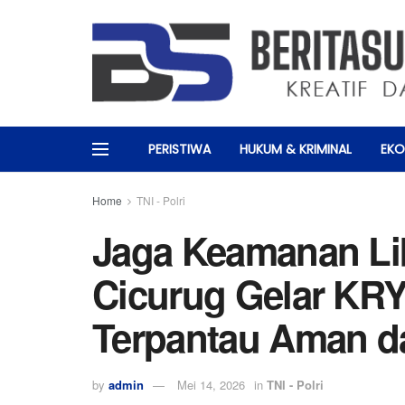
PERISTIWA
HUKUM & KRIMINAL
EKO
Home
TNI - Polri
Jaga Keamanan Lib
Cicurug Gelar KRY
Terpantau Aman d
by
admin
Mei 14, 2026
in
TNI - Polri