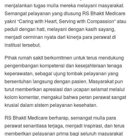
menjalankan tugas mulia mereka melayani masyarakat.
Semangat pelayanan yang diusung RS Bhakti Medicare
yakni “Caring with Heart, Serving with Compassion” atau
peduli dengan hati, melayani dengan kasih sayang,
menjadi cerminan nyata dari kinerja para perawat di
institusi tersebut.
Pihak rumah sakit berkomitmen untuk terus mendukung
pengembangan kompetensi dan kesejahteraan tenaga
keperawatan, sebagai ujung tombak pelayanan yang
bersentuhan langsung dengan pasien. Masyarakat pun
turut memberikan apresiasi dan ucapan selamat melalui
kolom komentar, mengakui bahwa peran perawat sangat
krusial dalam sistem pelayanan kesehatan.
RS Bhakti Medicare berharap, semangat mulia para
perawat senantiasa terjaga, menjadi inspirasi, dan terus
memberikan pelayanan prima bagi seluruh masyarakat