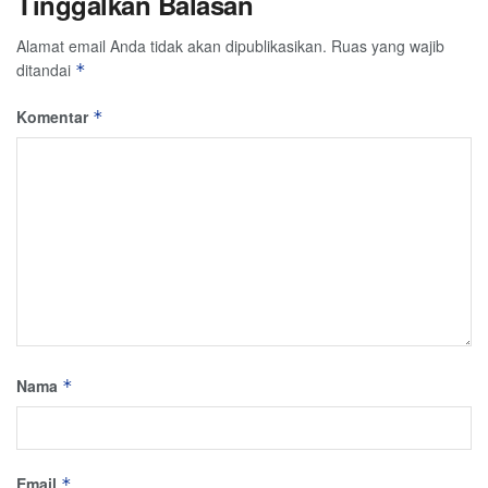
Tinggalkan Balasan
Alamat email Anda tidak akan dipublikasikan.
Ruas yang wajib
ditandai
*
Komentar
*
Nama
*
Email
*