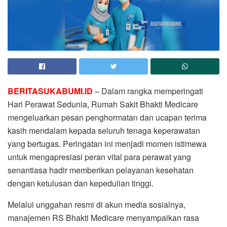
BERITASUKABUMI.ID
– Dalam rangka memperingati
Hari Perawat Sedunia, Rumah Sakit Bhakti Medicare
mengeluarkan pesan penghormatan dan ucapan terima
kasih mendalam kepada seluruh tenaga keperawatan
yang bertugas. Peringatan ini menjadi momen istimewa
untuk mengapresiasi peran vital para perawat yang
senantiasa hadir memberikan pelayanan kesehatan
dengan ketulusan dan kepedulian tinggi.
Melalui unggahan resmi di akun media sosialnya,
manajemen RS Bhakti Medicare menyampaikan rasa