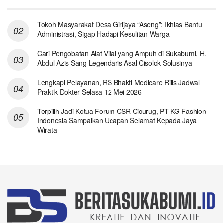
Tokoh Masyarakat Desa Girijaya “Aseng”: Ikhlas Bantu
Administrasi, Sigap Hadapi Kesulitan Warga
Cari Pengobatan Alat Vital yang Ampuh di Sukabumi, H.
Abdul Azis Sang Legendaris Asal Cisolok Solusinya
Lengkapi Pelayanan, RS Bhakti Medicare Rilis Jadwal
Praktik Dokter Selasa 12 Mei 2026
Terpilih Jadi Ketua Forum CSR Cicurug, PT KG Fashion
Indonesia Sampaikan Ucapan Selamat Kepada Jaya
Wirata