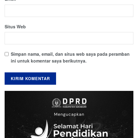
Situs Web
Simpan nama, email, dan situs web saya pada peramban
ini untuk komentar saya berikutnya.