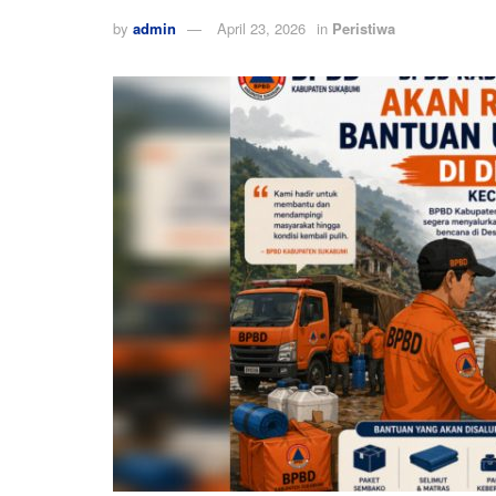
by
admin
April 23, 2026
in
Peristiwa