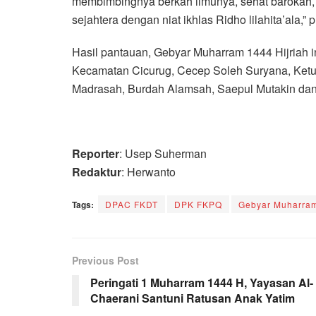
membimbingnya berkah ilmunya, sehat barokah, 
sejahtera dengan niat ikhlas Ridho lilahita’ala,”
Hasil pantauan, Gebyar Muharram 1444 Hijriah i
Kecamatan Cicurug, Cecep Soleh Suryana, Ket
Madrasah, Burdah Alamsah, Saepul Mutakin dan 
Reporter
: Usep Suherman
Redaktur
: Herwanto
Tags:
DPAC FKDT
DPK FKPQ
Gebyar Muharra
Previous Post
Peringati 1 Muharram 1444 H, Yayasan Al-
Chaerani Santuni Ratusan Anak Yatim