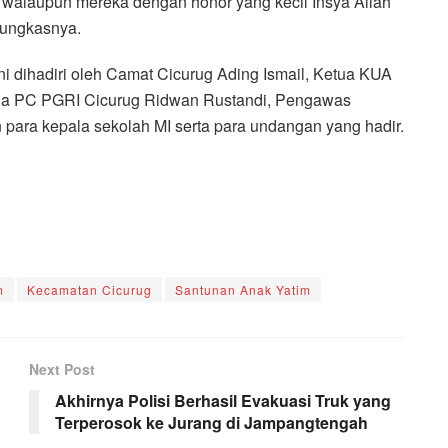
walaupun mereka dengan honor yang kecil Insya Allah
 pungkasnya.
ni dihadiri oleh Camat Cicurug Ading Ismail, Ketua KUA
ua PC PGRI Cicurug Ridwan Rustandi, Pengawas
para kepala sekolah MI serta para undangan yang hadir.
m
Kecamatan Cicurug
Santunan Anak Yatim
Next Post
Akhirnya Polisi Berhasil Evakuasi Truk yang
Terperosok ke Jurang di Jampangtengah