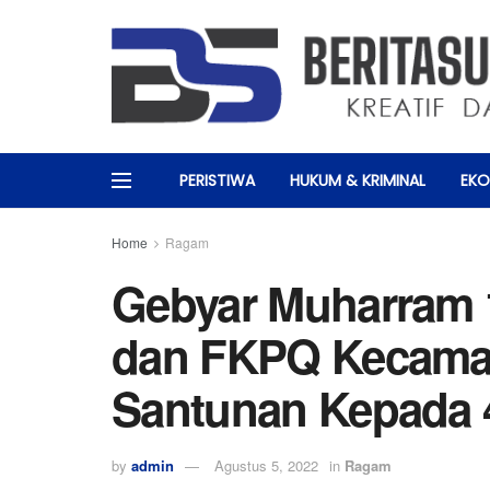
PERISTIWA
HUKUM & KRIMINAL
EKO
Home
Ragam
Gebyar Muharram 
dan FKPQ Kecama
Santunan Kepada 
by
admin
Agustus 5, 2022
in
Ragam