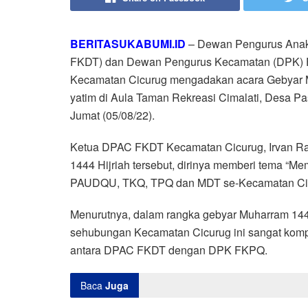
BERITASUKABUMI.ID
– Dewan Pengurus Anak
FKDT) dan Dewan Pengurus Kecamatan (DPK) F
Kecamatan Cicurug mengadakan acara Gebyar M
yatim di Aula Taman Rekreasi Cimalati, Desa 
Jumat (05/08/22).
Ketua DPAC FKDT Kecamatan Cicurug, Irvan R
1444 Hijriah tersebut, dirinya memberi tema “
PAUDQU, TKQ, TPQ dan MDT se-Kecamatan Ci
Menurutnya, dalam rangka gebyar Muharram 1444 H
sehubungan Kecamatan Cicurug ini sangat kompl
antara DPAC FKDT dengan DPK FKPQ.
Baca
Juga